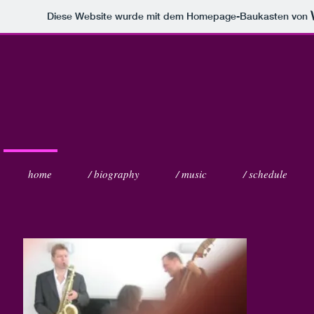
Diese Website wurde mit dem Homepage-Baukasten von
home
/ biography
/ music
/ schedule